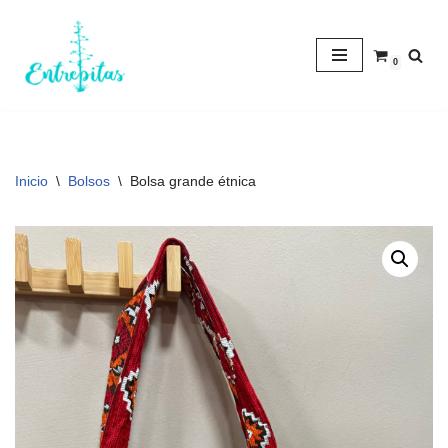
Saltar
0
al
contenido
Inicio
\
Bolsos
\
Bolsa grande étnica