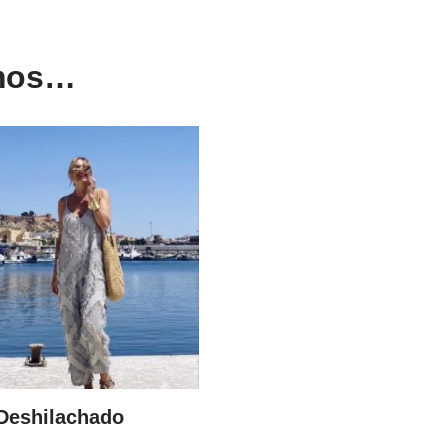
amos…
Deshilachado