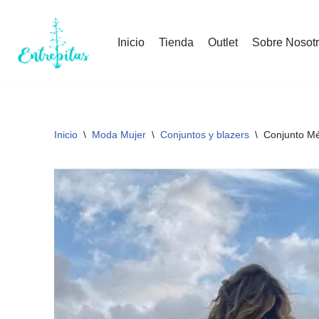
Saltar
Inicio
Tienda
Outlet
Sobre Nosot
al
contenido
Inicio
\
Moda Mujer
\
Conjuntos y blazers
\
Conjunto Mé