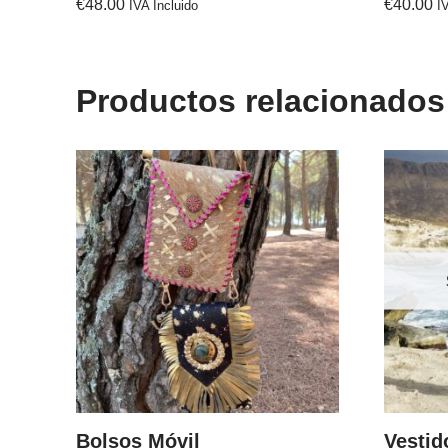
€
48.00
€
40.00
IVA Incluido
I
Productos relacionados
Bolsos Móvil
Vesti